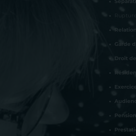
Séparat
Ruptur
Relatio
Garde d
Droit de
Résiden
Exercice
Audienc
Pension
Prestat