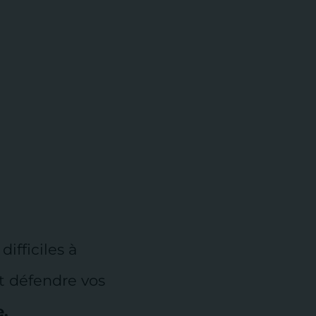
fficiles à
et défendre vos
e.