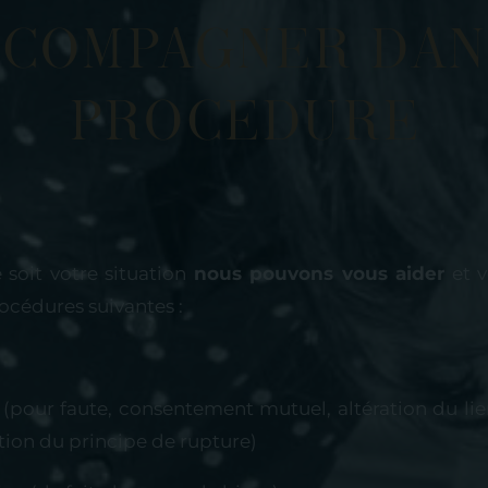
ccompagner dan
procEdure
 soit votre situation
nous pouvons vous aider
et v
océdures suivantes :
(pour faute, consentement mutuel, altération du lie
ion du principe de rupture)