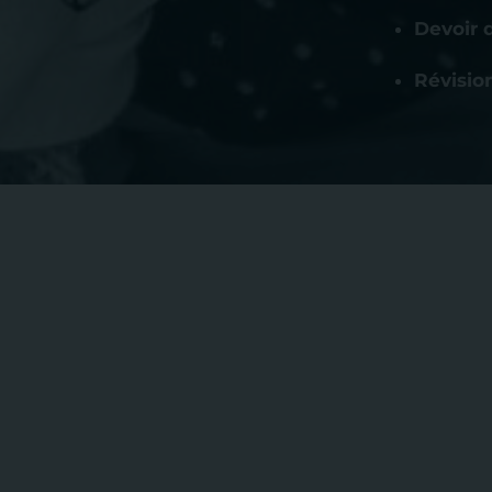
Devoir 
Révisio