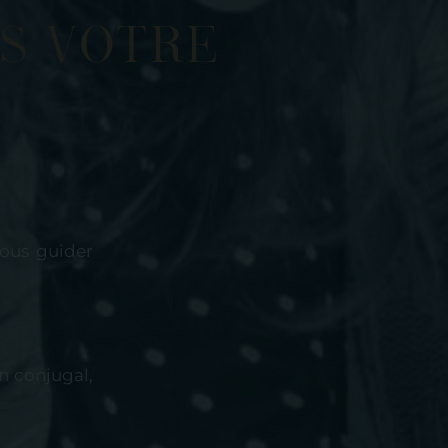
s votre
ous guider
n conjugal,