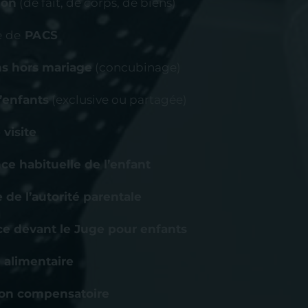
ion
(de fait, de corps, de biens)
e de
PACS
ns hors mariage
(concubinage)
’enfants
(exclusive ou partagée)
 visite
ce habituelle de l’enfant
 de l’autorité parentale
e devant le Juge pour enfants
 alimentaire
ion compensatoire